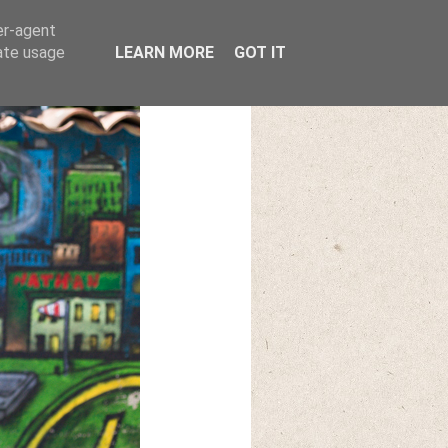
er-agent
rate usage
LEARN MORE
GOT IT