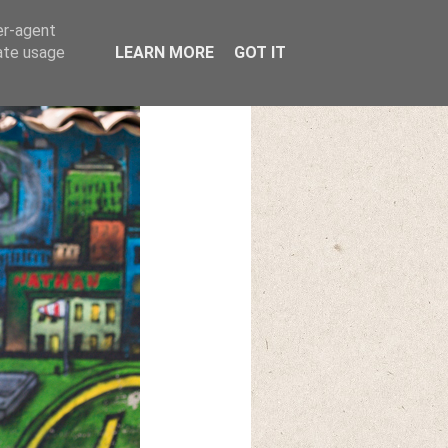
er-agent
rate usage
LEARN MORE
GOT IT