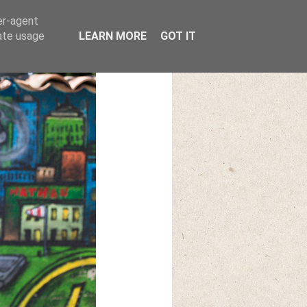
er-agent
rate usage
LEARN MORE
GOT IT