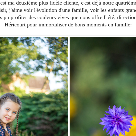
est ma deuxième plus fidèle cliente, c'est déjà notre quatriè
ir, j'aime voir l'évolution d'une famille, voir les enfants gran
s pu profiter des couleurs vives que nous offre l' été, direction
Héricourt pour immortaliser de bons moments en famille: