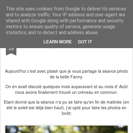
AURELIA HOLDER PHOTOGRAPHIE
Bienvenue dans mon univers, je suis photographe professionnelle sur Montbéliard (25), Manosque(04)et je me deplace partout en France. Les photos de ce blog ne sont pas libres de droit, merci de ne pas les diffuser sans mon autorisation.
This site uses cookies from Google to deliver its services
and to analyze traffic. Your IP address and user-agent are
Pages
shared with Google along with performance and security
metrics to ensure quality of service, generate usage
statistics, and to detect and address abuse.
SEP
LEARN MORE
GOT IT
Une séance photo en forêt à Montbéliard
28
Aujourd'hui c'est avec plaisir que je vous partage la séance photo
de la belle Fanny.
On en avait discuté quelques mois auparavant et au mois d' Août
nous avons finalement trouvé un créneau en commun.
Etant donné que la séance n'a pu se faire qu'en fin de matinée (en
été le soleil est déjà bien haut), j'ai opté pour faire les photos en
forêt: